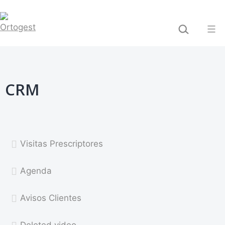
Saltar
BUSCAR...
al
contenido
Ortogest
CRM
Visitas Prescriptores
Agenda
Avisos Clientes
Deleted video