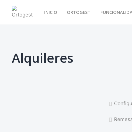
Saltar
al
INICIO
ORTOGEST
FUNCIONALID
contenido
Ortogest
Alquileres
Configu
Remesa