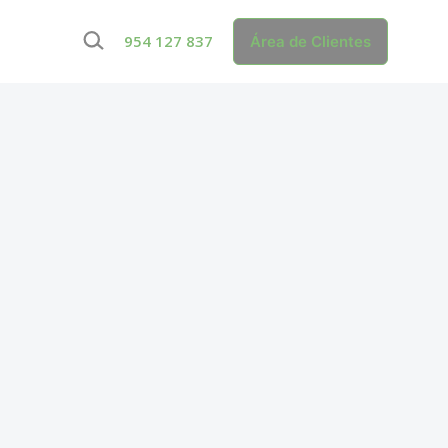
BUSCAR...
954 127 837
Área de Clientes