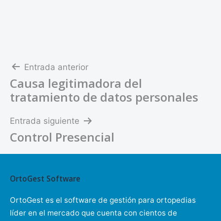
Navegación
Entrada anterior
Causa legitimadora del
de
tratamiento de datos personales
entradas
Entrada siguiente
Control Presencial
OrtoGest Software
OrtoGest es el software de gestión para ortopedias
líder en el mercado que cuenta con cientos de