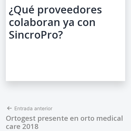
¿Qué proveedores
colaboran ya con
SincroPro?
Navegación
Entrada anterior
Ortogest presente en orto medical
de
care 2018