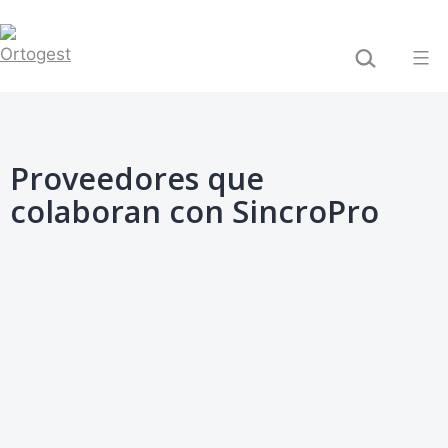
Saltar
BUSCAR...
al
contenido
Ortogest
Proveedores que
colaboran con SincroPro