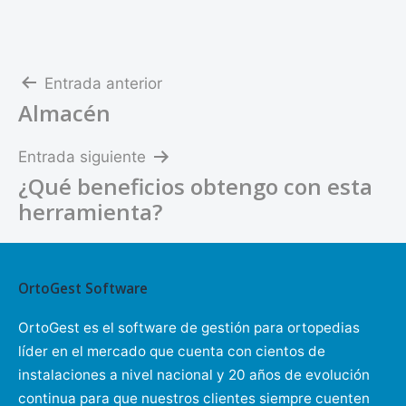
Navegación
Entrada anterior
Almacén
de
entradas
Entrada siguiente
¿Qué beneficios obtengo con esta
herramienta?
OrtoGest Software
OrtoGest es el software de gestión para ortopedias
líder en el mercado que cuenta con cientos de
instalaciones a nivel nacional y 20 años de evolución
continua para que nuestros clientes siempre cuenten