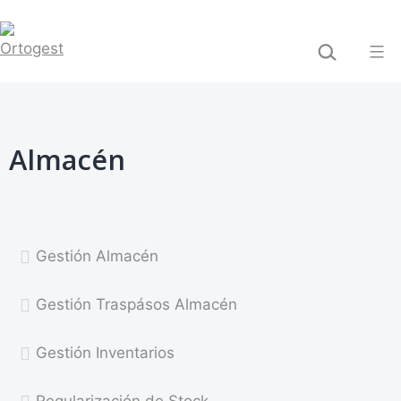
Saltar
BUSCAR...
al
contenido
Ortogest
Almacén
Gestión Almacén
Gestión Traspásos Almacén
Gestión Inventarios
Regularización de Stock