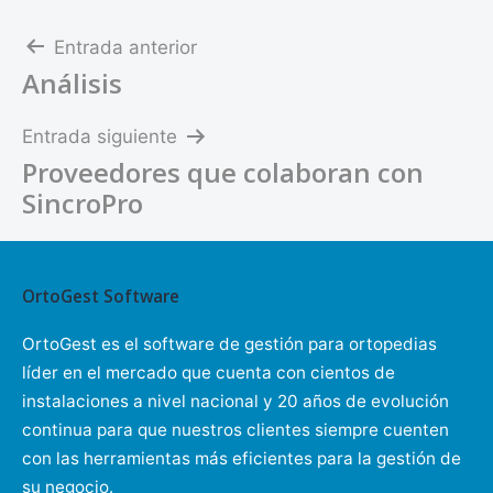
Navegación
Entrada anterior
Análisis
de
entradas
Entrada siguiente
Proveedores que colaboran con
SincroPro
OrtoGest Software
OrtoGest es el software de gestión para ortopedias
líder en el mercado que cuenta con cientos de
instalaciones a nivel nacional y 20 años de evolución
continua para que nuestros clientes siempre cuenten
con las herramientas más eficientes para la gestión de
su negocio.