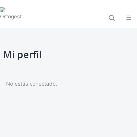
Saltar
BUSCAR...
al
contenido
Ortogest
Mi perfil
No estás conectado.