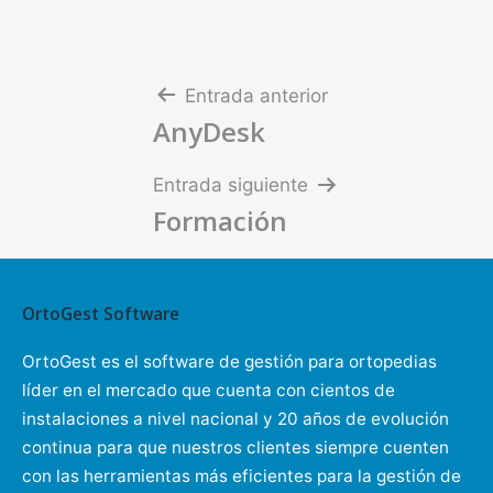
Navegación
Entrada anterior
AnyDesk
de
entradas
Entrada siguiente
Formación
OrtoGest Software
OrtoGest es el software de gestión para ortopedias
líder en el mercado que cuenta con cientos de
instalaciones a nivel nacional y 20 años de evolución
continua para que nuestros clientes siempre cuenten
con las herramientas más eficientes para la gestión de