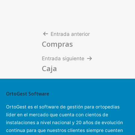
Navegación
Entrada anterior
Compras
de
entradas
Entrada siguiente
Caja
OrtoGest Software
OrtoGest es el software de gestión para ortopedias
líder en el mercado que cuenta con cientos de
instalaciones a nivel nacional y 20 años de evolución
continua para que nuestros clientes siempre cuenten